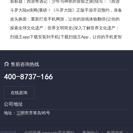
新标题：西游奇遇记：少年与神兽的冒险之旅(续写：《西游
奇遇记：少年与神兽的冒险之旅》的继续探险)
斗罗大陆e侠网(重磅！《斗罗大陆》正版手游开启预约，准备
好了吗？)
改头换面：重新打造手机网游，让你的游戏体验翻倍(让你的
游戏体验翻倍：打造全新手机网游)
探索全球文化遗产：世界文明简史(深入了解世界文化遗产：
探索各国文明发展编年史)
扫描王app下载安装到手机(下载扫描王App，让你的手机更智
能)

售前咨询热线
在线咨询
公司地址
地址：三明市齐笨岛95号
导航链接：
介绍平博·pinnacle官方网站
|
案例中心
|
集团游戏
|