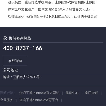
好了吗？)
改头换面：重新打造手机网游，让你的游戏体验翻倍(让你的
游戏体验翻倍：打造全新手机网游)
探索全球文化遗产：世界文明简史(深入了解世界文化遗产：
探索各国文明发展编年史)
扫描王app下载安装到手机(下载扫描王App，让你的手机更智
能)

售前咨询热线
在线咨询
公司地址
地址：三明市齐笨岛95号
导航链接：
介绍平博·pinnacle官方网站
|
案例中心
|
集团游戏
|
企业服务
|
咨询平博pinnacle体育平台
|