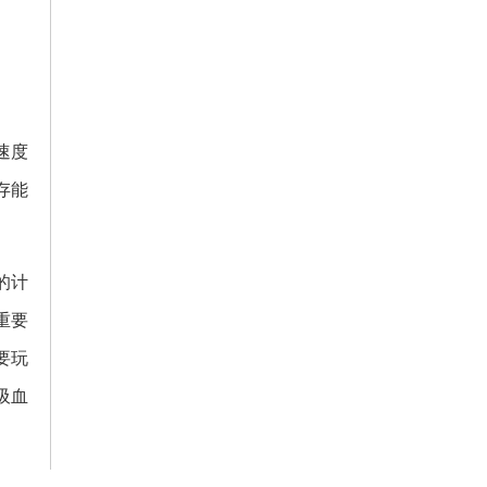
速度
存能
的计
重要
要玩
吸血