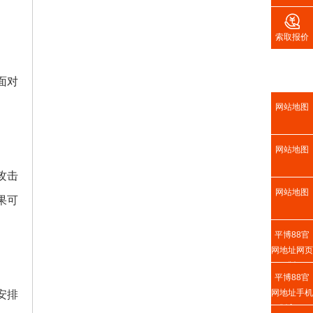

索取报价
面对
网站地图
网站地图
攻击
网站地图
果可
平博88官
网地址网页
版
平博88官
网地址手机
安排
版入口