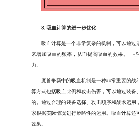
8. 吸血计算的进一步优化
吸血计算是一个非常复杂的机制，可以通过
来增加吸血的频率，从而提高吸血的效果。一些
力。
魔兽争霸中的吸血机制是一种非常重要的战
算方式包括吸血比例和攻击伤害，可以通过装备
的。通过合理的装备选择、攻击顺序和战术运用
家根据实际情况进行策略性的运用。吸血计算还
效果。