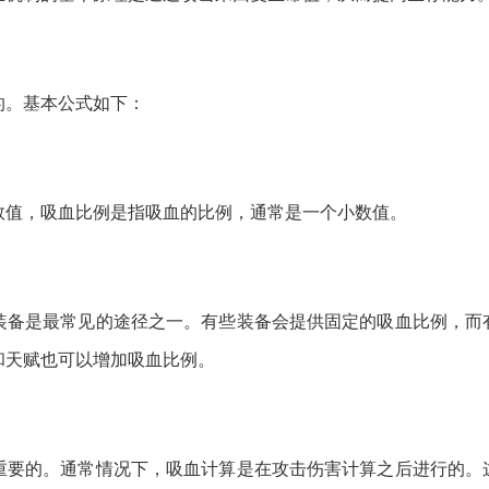
的。基本公式如下：
数值，吸血比例是指吸血的比例，通常是一个小数值。
装备是最常见的途径之一。有些装备会提供固定的吸血比例，而
和天赋也可以增加吸血比例。
重要的。通常情况下，吸血计算是在攻击伤害计算之后进行的。