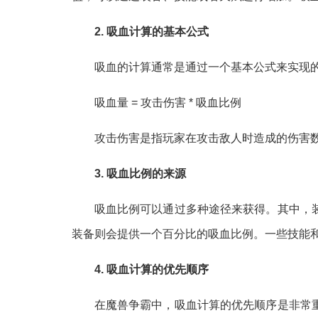
2. 吸血计算的基本公式
吸血的计算通常是通过一个基本公式来实现
吸血量 = 攻击伤害 * 吸血比例
攻击伤害是指玩家在攻击敌人时造成的伤害
3. 吸血比例的来源
吸血比例可以通过多种途径来获得。其中，
装备则会提供一个百分比的吸血比例。一些技能
4. 吸血计算的优先顺序
在魔兽争霸中，吸血计算的优先顺序是非常