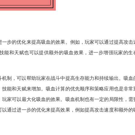
进一步的优化来提高吸血的效果。例如，玩家可以通过提高攻击
技能和天赋也可以提供额外的吸血效果，进一步增强玩家的生
斗机制，可以帮助玩家在战斗中提高生存能力和持续输出。吸血
、技能和天赋来增加。吸血计算的优先顺序和策略应用也是非常
，玩家可以最大化吸血的效果。吸血机制也有一定的局限性，需
可以通过进一步的优化来提高效果，例如提高攻击速度和额外的