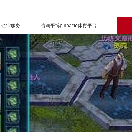
企业服务
咨询平博pinnacle体育平台