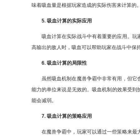
味着吸血量是根据玩家造成的实际伤害来计算的
5. 吸血计算的实际应用
吸血计算在实际战斗中有着重要的应用。玩
高输出的敌人时，吸血可以帮助玩家在战斗中保
6. 吸血计算的局限性
虽然吸血机制在魔兽争霸中非常有用，但它
能力的单位来说是无效的。吸血机制的效果受到
能会减弱。
7. 吸血计算的策略应用
在魔兽争霸中，玩家可以通过一些策略来最