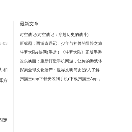
最新文章
时空战记(时空战记：穿越历史的战斗)
-03
新标题：西游奇遇记：少年与神兽的冒险之旅
(续写：《西游奇遇记：少年与神兽的冒险之
斗罗大陆e侠网(重磅！《斗罗大陆》正版手游
旅》的继续探险)
开启预约，准备好了吗？)
改头换面：重新打造手机网游，让你的游戏体
力和
验翻倍(让你的游戏体验翻倍：打造全新手机
探索全球文化遗产：世界文明简史(深入了解
网游)
世界文化遗产：探索各国文明发展编年史)
扫描王app下载安装到手机(下载扫描王App，
算方
让你的手机更智能)
固定
。