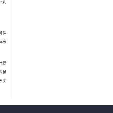
能和
确保
玩家
计新
流畅
改变