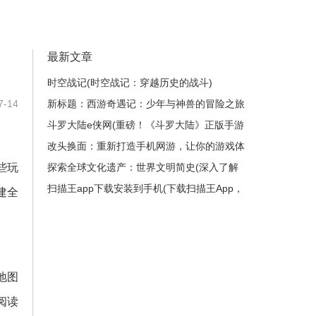
最新文章
时空战记(时空战记：穿越历史的战斗)
-14
新标题：西游奇遇记：少年与神兽的冒险之旅
(续写：《西游奇遇记：少年与神兽的冒险之
斗罗大陆e侠网(重磅！《斗罗大陆》正版手游
旅》的继续探险)
开启预约，准备好了吗？)
改头换面：重新打造手机网游，让你的游戏体
些玩
验翻倍(让你的游戏体验翻倍：打造全新手机
探索全球文化遗产：世界文明简史(深入了解
网游)
世界文化遗产：探索各国文明发展编年史)
扫描王app下载安装到手机(下载扫描王App，
建全
让你的手机更智能)
地图
阅读