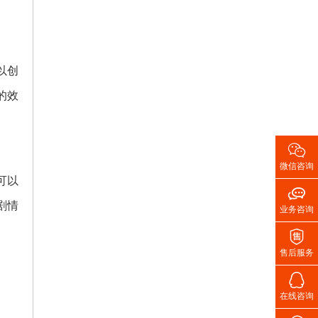
以创
的效

微信咨询
可以

剧情
业务咨询

售后服务

在线咨询