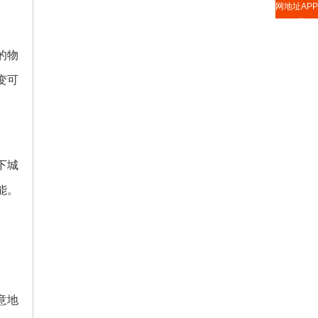
网地址APP
下载
的物
变可
下城
能。
意地