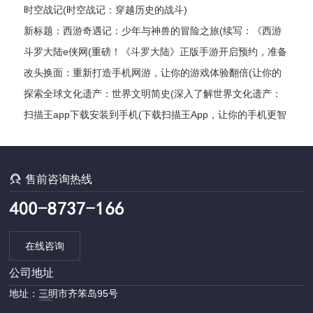
时空战记(时空战记：穿越历史的战斗)
新标题：西游奇遇记：少年与神兽的冒险之旅(续写：《西游
奇遇记：少年与神兽的冒险之旅》的继续探险)
斗罗大陆e侠网(重磅！《斗罗大陆》正版手游开启预约，准备
好了吗？)
改头换面：重新打造手机网游，让你的游戏体验翻倍(让你的
游戏体验翻倍：打造全新手机网游)
探索全球文化遗产：世界文明简史(深入了解世界文化遗产：
探索各国文明发展编年史)
扫描王app下载安装到手机(下载扫描王App，让你的手机更智
能)

售前咨询热线
在线咨询
公司地址
地址：三明市齐笨岛95号