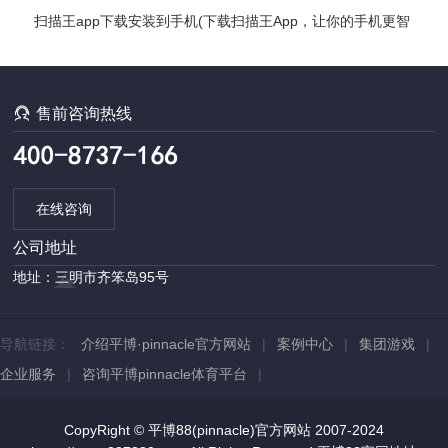
探索各国文明发展编年史)
扫描王app下载安装到手机(下载扫描王App，让你的手机更智
能)

售前咨询热线
在线咨询
公司地址
地址：三明市齐笨岛95号
导航链接：
介绍平博·pinnacle官方网站
|
案例中心
|
集团游戏
|
企业服务
|
咨询平博pinnacle体育平台
|
CopyRight © 平博88(pinnacle)官方网站 2007-2024