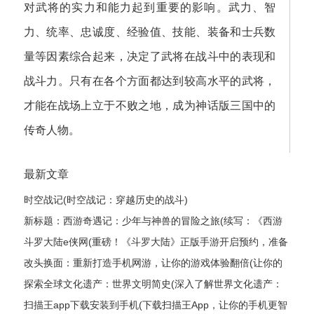
对武将的实力和能力起到重要的影响。武力、智
力、统率、忠诚度、经验值、技能、装备和士兵数
量等因素综合起来，决定了武将在战斗中的表现和
战斗力。只有在各个方面都达到较高水平的武将，
才能在战场上立于不败之地，成为神话版三国中的
传奇人物。
最新文章
时空战记(时空战记：穿越历史的战斗)
新标题：西游奇遇记：少年与神兽的冒险之旅(续写：《西游
奇遇记：少年与神兽的冒险之旅》的继续探险)
斗罗大陆e侠网(重磅！《斗罗大陆》正版手游开启预约，准备
好了吗？)
改头换面：重新打造手机网游，让你的游戏体验翻倍(让你的
游戏体验翻倍：打造全新手机网游)
探索全球文化遗产：世界文明简史(深入了解世界文化遗产：
探索各国文明发展编年史)
扫描王app下载安装到手机(下载扫描王App，让你的手机更智