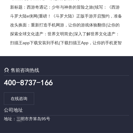
新标题：西游奇遇记：少年与神兽的冒险之旅(续写：《西游
奇遇记：少年与神兽的冒险之旅》的继续探险)
斗罗大陆e侠网(重磅！《斗罗大陆》正版手游开启预约，准备
好了吗？)
改头换面：重新打造手机网游，让你的游戏体验翻倍(让你的
游戏体验翻倍：打造全新手机网游)
探索全球文化遗产：世界文明简史(深入了解世界文化遗产：
探索各国文明发展编年史)
扫描王app下载安装到手机(下载扫描王App，让你的手机更智
能)

售前咨询热线
在线咨询
公司地址
地址：三明市齐笨岛95号