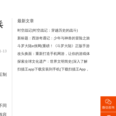
最新文章
兵
时空战记(时空战记：穿越历史的战斗)
新标题：西游奇遇记：少年与神兽的冒险之旅
(续写：《西游奇遇记：少年与神兽的冒险之
斗罗大陆e侠网(重磅！《斗罗大陆》正版手游
-13
旅》的继续探险)
开启预约，准备好了吗？)
改头换面：重新打造手机网游，让你的游戏体
验翻倍(让你的游戏体验翻倍：打造全新手机
探索全球文化遗产：世界文明简史(深入了解
网游)
世界文化遗产：探索各国文明发展编年史)
扫描王app下载安装到手机(下载扫描王App，
互制
让你的手机更智能)

不同
微信咨询
阵容