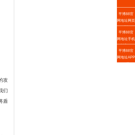
平博88官
网地址网页
版
平博88官
网地址手机
版入口
平博88官
网地址APP
下载
的攻
我们
将盾