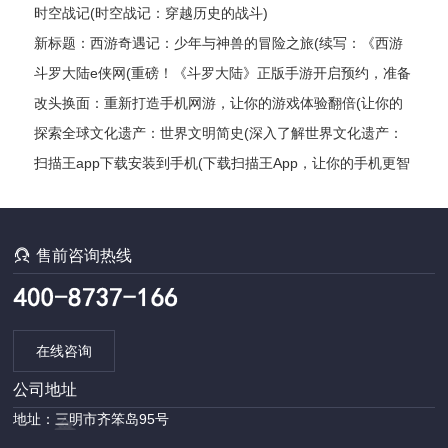
时空战记(时空战记：穿越历史的战斗)
新标题：西游奇遇记：少年与神兽的冒险之旅(续写：《西游
奇遇记：少年与神兽的冒险之旅》的继续探险)
斗罗大陆e侠网(重磅！《斗罗大陆》正版手游开启预约，准备
好了吗？)
改头换面：重新打造手机网游，让你的游戏体验翻倍(让你的
游戏体验翻倍：打造全新手机网游)
探索全球文化遗产：世界文明简史(深入了解世界文化遗产：
探索各国文明发展编年史)
扫描王app下载安装到手机(下载扫描王App，让你的手机更智
能)

售前咨询热线
在线咨询
公司地址
地址：三明市齐笨岛95号