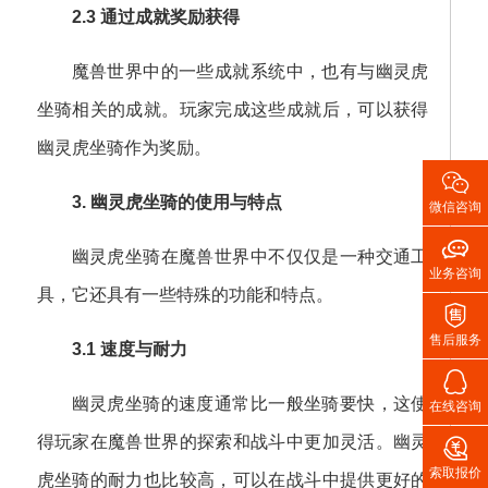
2.3 通过成就奖励获得
魔兽世界中的一些成就系统中，也有与幽灵虎
坐骑相关的成就。玩家完成这些成就后，可以获得
幽灵虎坐骑作为奖励。

3. 幽灵虎坐骑的使用与特点
微信咨询

幽灵虎坐骑在魔兽世界中不仅仅是一种交通工
业务咨询
具，它还具有一些特殊的功能和特点。

售后服务
3.1 速度与耐力

幽灵虎坐骑的速度通常比一般坐骑要快，这使
在线咨询

得玩家在魔兽世界的探索和战斗中更加灵活。幽灵
索取报价
虎坐骑的耐力也比较高，可以在战斗中提供更好的