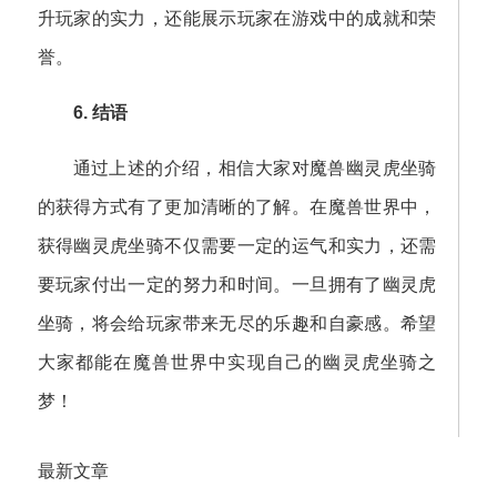
升玩家的实力，还能展示玩家在游戏中的成就和荣
誉。
6. 结语
通过上述的介绍，相信大家对魔兽幽灵虎坐骑
的获得方式有了更加清晰的了解。在魔兽世界中，
获得幽灵虎坐骑不仅需要一定的运气和实力，还需
要玩家付出一定的努力和时间。一旦拥有了幽灵虎
坐骑，将会给玩家带来无尽的乐趣和自豪感。希望
大家都能在魔兽世界中实现自己的幽灵虎坐骑之
梦！
最新文章