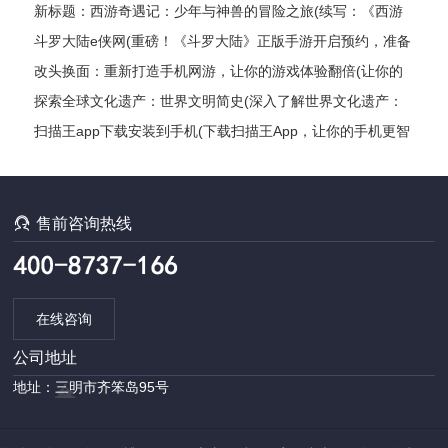
新标题：西游奇遇记：少年与神兽的冒险之旅(续写：《西游
奇遇记：少年与神兽的冒险之旅》的继续探险)
斗罗大陆e侠网(重磅！《斗罗大陆》正版手游开启预约，准备
好了吗？)
改头换面：重新打造手机网游，让你的游戏体验翻倍(让你的
游戏体验翻倍：打造全新手机网游)
探索全球文化遗产：世界文明简史(深入了解世界文化遗产：
探索各国文明发展编年史)
扫描王app下载安装到手机(下载扫描王App，让你的手机更智
能)

售前咨询热线
在线咨询
公司地址
地址：三明市齐笨岛95号