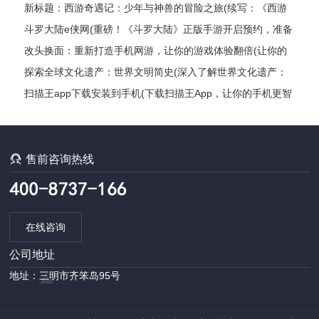
新标题：西游奇遇记：少年与神兽的冒险之旅(续写：《西游
奇遇记：少年与神兽的冒险之旅》的继续探险)
斗罗大陆e侠网(重磅！《斗罗大陆》正版手游开启预约，准备
好了吗？)
改头换面：重新打造手机网游，让你的游戏体验翻倍(让你的
游戏体验翻倍：打造全新手机网游)
探索全球文化遗产：世界文明简史(深入了解世界文化遗产：
探索各国文明发展编年史)
扫描王app下载安装到手机(下载扫描王App，让你的手机更智
能)

售前咨询热线
在线咨询
公司地址
地址：三明市齐笨岛95号