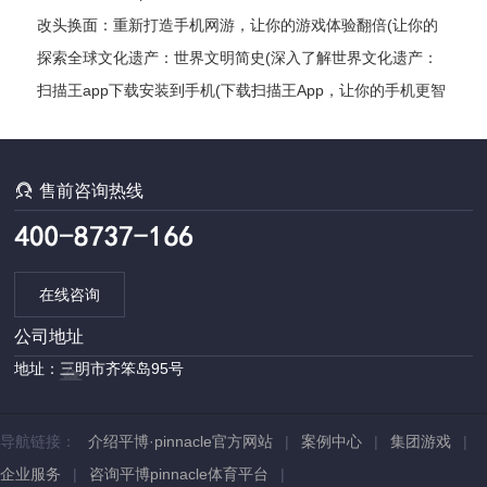
好了吗？)
改头换面：重新打造手机网游，让你的游戏体验翻倍(让你的
游戏体验翻倍：打造全新手机网游)
探索全球文化遗产：世界文明简史(深入了解世界文化遗产：
探索各国文明发展编年史)
扫描王app下载安装到手机(下载扫描王App，让你的手机更智
能)

售前咨询热线
在线咨询
公司地址
地址：三明市齐笨岛95号
导航链接：
介绍平博·pinnacle官方网站
|
案例中心
|
集团游戏
|
企业服务
|
咨询平博pinnacle体育平台
|